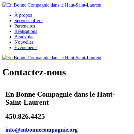
Aller au contenu principal
À propos
En Bonne
Services offerts
Partenaires
Compagnie
Réalisations
Bénévolat
dans le
Nouvelles
Événements
Haut-
Saint-
Contactez-nous
Laurent
En Bonne Compagnie dans le Haut-
Saint-Laurent
450.826.4425
info@enbonnecompagnie.org