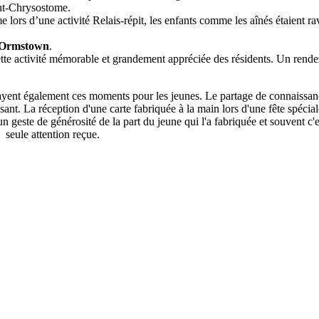
int-Chrysostome.
e lors d’une activité Relais-répit, les enfants comme les aînés étaient ra
 Ormstown
.
cette activité mémorable et grandement appréciée des résidents. Un rend
égayent également ces moments pour les jeunes. Le partage de connaissan
ssant. La réception d'une carte fabriquée à la main lors d'une fête spécia
t un geste de générosité de la part du jeune qui l'a fabriquée et souvent c'e
seule attention reçue.