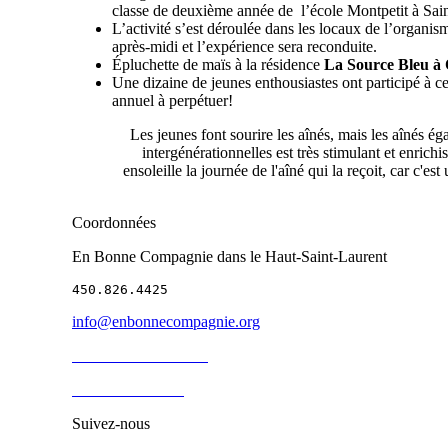
classe de deuxième année de l’école Montpetit à Sa
L’activité s’est déroulée dans les locaux de l’organism
après-midi et l’expérience sera reconduite.
Épluchette de maïs à la résidence
La Source Bleu à
Une dizaine de jeunes enthousiastes ont participé à 
annuel à perpétuer!
Les jeunes font sourire les aînés, mais les aînés 
intergénérationnelles est très stimulant et enrichi
ensoleille la journée de l'aîné qui la reçoit, car c'es
Coordonnées
En Bonne Compagnie dans le Haut-Saint-Laurent
450.826.4425
info@enbonnecompagnie.org
Besoin d'un bénévole
Devenir bénévole
Suivez-nous