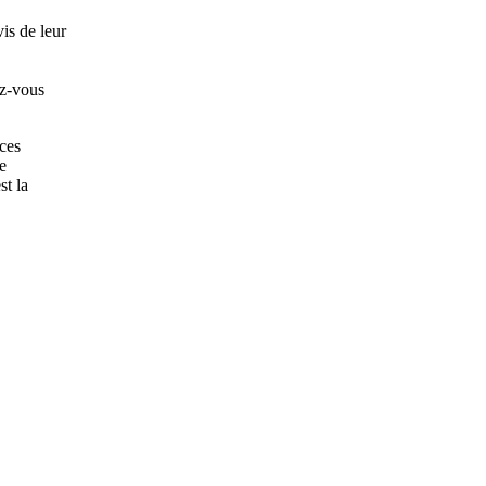
vis de leur
ez-vous
ces
le
st la