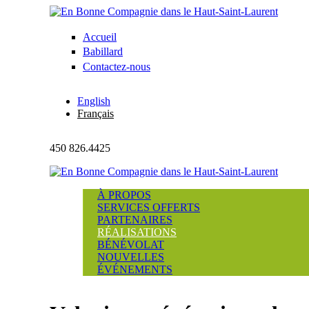
Aller au contenu principal
Accueil
En Bonne
Babillard
Compagnie
Contactez-nous
dans le
English
Français
Haut-
Saint-
450 826.4425
Laurent
À PROPOS
SERVICES OFFERTS
PARTENAIRES
RÉALISATIONS
BÉNÉVOLAT
NOUVELLES
ÉVÉNEMENTS