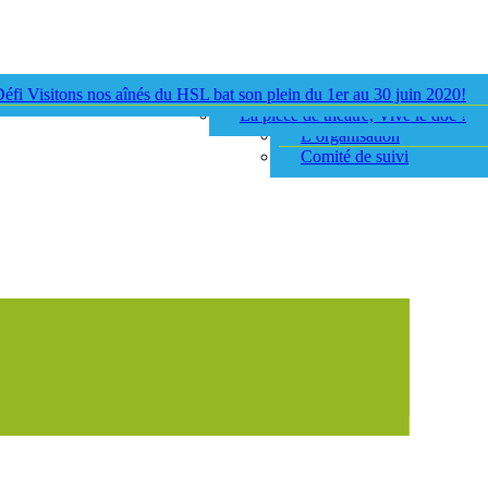
éfi Visitons nos aînés du HSL bat son plein du 1er au 30 juin 2020!
Volet intergénérationnel
Mission du projet
La pièce de théâtre, Vive le doc !
Objectifs du projet
L’organisation
Comité de suivi