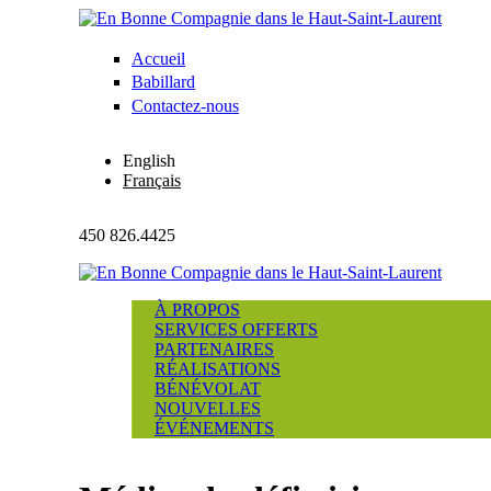
Aller au contenu principal
Accueil
En Bonne
Babillard
Compagnie
Contactez-nous
dans le
English
Français
Haut-
Saint-
450 826.4425
Laurent
À PROPOS
SERVICES OFFERTS
PARTENAIRES
RÉALISATIONS
BÉNÉVOLAT
NOUVELLES
ÉVÉNEMENTS