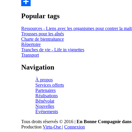
Pinterest
Share
Popular tags
Ressources - Liens avec les organismes pour contrer la malt
Trousses pour les aînés
Charte de bientraitance
Répertoire
Tranches de vie - Life in vignettes
Transport
Navigation
À propos
Services offerts
Partenaires
Réalisations
Bénévolat
Nouvelles
Événements
Tous droits réservés © 2016 |
En Bonne Compagnie dans 
Production
Virtu-Ose
|
Connexion