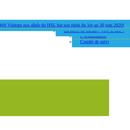
éfi Visitons nos aînés du HSL bat son plein du 1er au 30 juin 2020!
Volet intergénérationnel
Mission du projet
La pièce de théâtre, Vive le doc !
Objectifs du projet
L’organisation
Comité de suivi